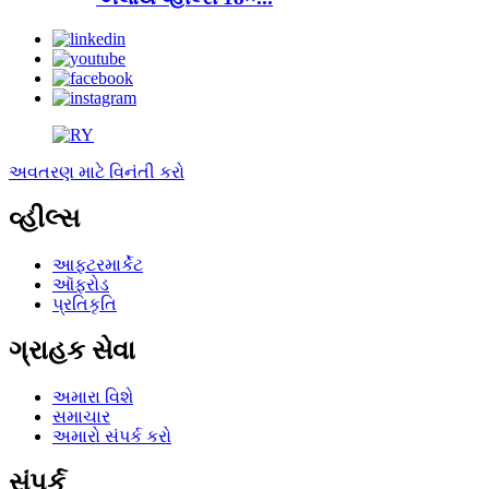
અવતરણ માટે વિનંતી કરો
વ્હીલ્સ
આફ્ટરમાર્કેટ
ઑફરોડ
પ્રતિકૃતિ
ગ્રાહક સેવા
અમારા વિશે
સમાચાર
અમારો સંપર્ક કરો
સંપર્ક