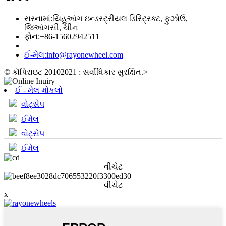
સરનામાં:
યિહુઆંગ ઇન્ડસ્ટ્રીયલ ડિસ્ટ્રિક્ટ, ફુઝોઉ,
જિઆંગસી, ચીન
ફોન:
+86-15602942511
ઈ-મેલ:
info@rayonewheel.com
© કૉપિરાઇટ 20102021 : સર્વાધિકાર સુરક્ષિત.
>
ઈ - મેલ મોકલો
વોટ્સેપ
ઈમેલ
વોટ્સેપ
ઈમેલ
વીચેટ
વીચેટ
x