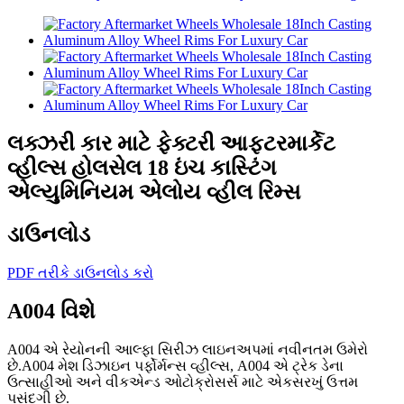
લક્ઝરી કાર માટે ફેક્ટરી આફ્ટરમાર્કેટ
વ્હીલ્સ હોલસેલ 18 ઇંચ કાસ્ટિંગ
એલ્યુમિનિયમ એલોય વ્હીલ રિમ્સ
ડાઉનલોડ
PDF તરીકે ડાઉનલોડ કરો
A004 વિશે
A004 એ રેયોનની આલ્ફા સિરીઝ લાઇનઅપમાં નવીનતમ ઉમેરો
છે.A004 મેશ ડિઝાઇન પર્ફોર્મન્સ વ્હીલ્સ, A004 એ ટ્રેક ડેના
ઉત્સાહીઓ અને વીકએન્ડ ઓટોક્રોસર્સ માટે એકસરખું ઉત્તમ
પસંદગી છે.