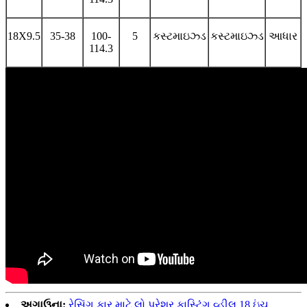
18X9.5
35-38
100-
5
કસ્ટમાઇઝ્ડ
કસ્ટમાઇઝ્ડ
આધાર
114.3
અગાઉના:
રેસિંગ કાર માટે લો પ્રેશર કાસ્ટિંગ વ્હીલ 18 ઇંચ