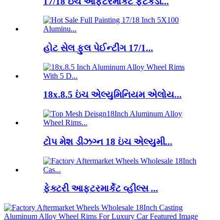
17/18 ઇંચ આફ્ટરમાર્કેટ ફટકડી...
હોટ સેલ ફુલ પેઈન્ટીંગ 17/1...
18x.8.5 ઇંચ એલ્યુમિનિયમ એલોય...
ટોપ મેશ ડીઝગ્ન 18 ઇંચ એલ્યુમી...
ફેક્ટરી આફ્ટરમાર્કેટ વ્હીલ્સ ...