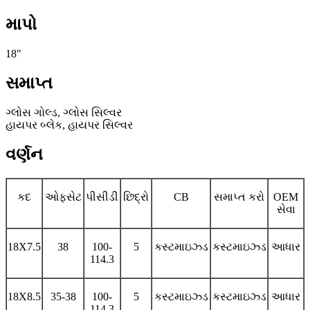
માપો
18"
સમાપ્ત
ગ્લોસ ગોલ્ડ, ગ્લોસ સિલ્વર
હાયપર બ્લેક, હાયપર સિલ્વર
વર્ણન
કદ
ઓફસેટ
પીસીડી
છિદ્રો
CB
સમાપ્ત કરો
OEM
સેવા
18X7.5
38
100-
5
કસ્ટમાઇઝ્ડ
કસ્ટમાઇઝ્ડ
આધાર
114.3
18X8.5
35-38
100-
5
કસ્ટમાઇઝ્ડ
કસ્ટમાઇઝ્ડ
આધાર
114.3