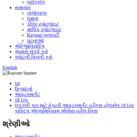
પ્રતિકૃતિ
સમાચાર
તાજેતરના
લક્ષણ
ડીલર સ્પોટલાઇટ
માલિક સ્પોટલાઇટ
Rayone બનાવટી
ઘટનાઓ
એન્જિનિયરિંગ
અમારો સંપર્ક કરો
ક્વોટની વિનંતી કરો
English
ઘર
ઉત્પાદનો
આફ્ટરમાર્કેટ
18 ઇંચ
લક્ઝરી કાર માટે ફેક્ટરી આફ્ટરમાર્કેટ વ્હીલ્સ હોલસેલ 18 ઇંચ
કાસ્ટિંગ એલ્યુમિનિયમ એલોય વ્હીલ રિમ્સ
શ્રેણીઓ
આફ્ટરમાર્કેટ