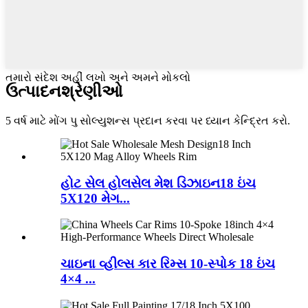
તમારો સંદેશ અહીં લખો અને અમને મોકલો
ઉત્પાદન
શ્રેણીઓ
5 વર્ષ માટે મોંગ પુ સોલ્યુશન્સ પ્રદાન કરવા પર ધ્યાન કેન્દ્રિત કરો.
હોટ સેલ હોલસેલ મેશ ડિઝાઇન18 ઇંચ
5X120 મેગ...
ચાઇના વ્હીલ્સ કાર રિમ્સ 10-સ્પોક 18 ઇંચ
4×4 ...