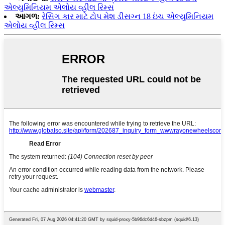
એલ્યુમિનિયમ એલોય વ્હીલ રિમ્સ
આગળ:
રેસિંગ કાર માટે ટોપ મેશ ડીસગ્ન 18 ઇંચ એલ્યુમિનિયમ
એલોય વ્હીલ રિમ્સ