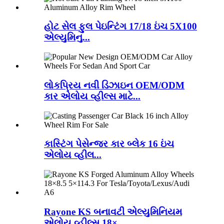
હોટ સેલ ફુલ પેઇન્ટિંગ 17/18 ઇંચ 5X100
એલ્યુમિનુ...
લોકપ્રિય નવી ડિઝાઇન OEM/ODM
કાર એલોય વ્હીલ્સ માટે...
કાસ્ટિંગ પેસેન્જર કાર બ્લેક 16 ઇંચ
એલોય વ્હીલ...
Rayone KS બનાવટી એલ્યુમિનિયમ
એલોય વ્હીલ્સ 18×...